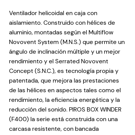
Ventilador helicoidal en caja con
Ventilation
aislamiento. Construido con hélices de
The incorporation of Novovent into the group
aluminio, montadas según el Multiflow
meant a greater offer of ventilation products for
Novovent System (M.N.S.) que permite un
different uses
ángulo de inclinación múltiple y un mejor
rendimiento y el Serrated Novovent
Concept (S.N.C.), es tecnología propia y
patentada, que mejora las prestaciones
de las hélices en aspectos tales como el
Iluminación Solar
rendimiento, la eficiencia energética y la
Variedad de soluciones solares para todo tipo
reducción del sonido. PIROS BOX WINDER
de necesidades.
(F400) la serie está construida con una
carcasa resistente, con bancada