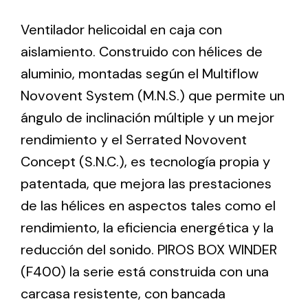
Ventilador helicoidal en caja con
Ventilation
aislamiento. Construido con hélices de
The incorporation of Novovent into the group
aluminio, montadas según el Multiflow
meant a greater offer of ventilation products for
Novovent System (M.N.S.) que permite un
different uses
ángulo de inclinación múltiple y un mejor
rendimiento y el Serrated Novovent
Concept (S.N.C.), es tecnología propia y
patentada, que mejora las prestaciones
de las hélices en aspectos tales como el
Iluminación Solar
rendimiento, la eficiencia energética y la
Variedad de soluciones solares para todo tipo
reducción del sonido. PIROS BOX WINDER
de necesidades.
(F400) la serie está construida con una
carcasa resistente, con bancada