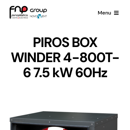
Skip
Menu
to
content
Productos
PIROS BOX
WINDER 4-800T-
Noticias
6 7.5 kW 60Hz
Proyectos
Iluminación y Material Eléctrico
Sobre Nosotros
Toda una gama de productos de iluminación y
material eléctrico.
Contacto