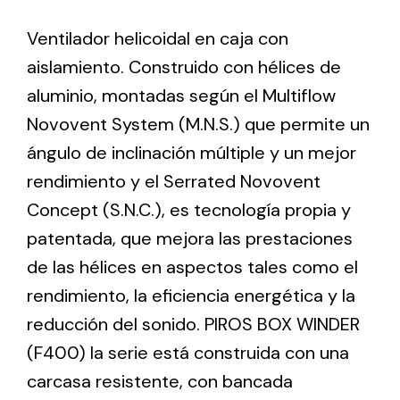
Ventilador helicoidal en caja con
Ventilation
aislamiento. Construido con hélices de
The incorporation of Novovent into the group
aluminio, montadas según el Multiflow
meant a greater offer of ventilation products for
Novovent System (M.N.S.) que permite un
different uses
ángulo de inclinación múltiple y un mejor
rendimiento y el Serrated Novovent
Concept (S.N.C.), es tecnología propia y
patentada, que mejora las prestaciones
de las hélices en aspectos tales como el
Iluminación Solar
rendimiento, la eficiencia energética y la
Variedad de soluciones solares para todo tipo
reducción del sonido. PIROS BOX WINDER
de necesidades.
(F400) la serie está construida con una
carcasa resistente, con bancada