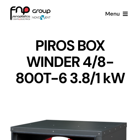
Skip
Menu
to
content
Productos
PIROS BOX
WINDER 4/8-
Noticias
800T-6 3.8/1 kW
Proyectos
Iluminación y Material Eléctrico
Sobre Nosotros
Toda una gama de productos de iluminación y
material eléctrico.
Contacto