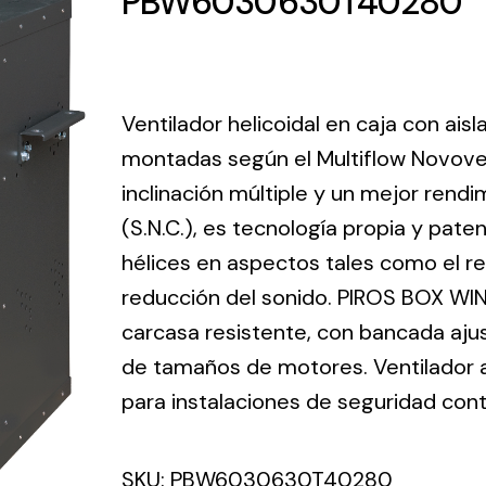
PBW6030630T40280
ico.
Ventilation
Ventilador helicoidal en caja con ais
The
Solar ligh
montadas según el Multiflow Novove
ting and
incorporation of
inclinación múltiple y un mejor ren
Variety of s
rical
Novovent into
solutions for
(S.N.C.), es tecnología propia y pate
the group
pment
kinds of nee
meant a greater
hélices en aspectos tales como el ren
lete
offer of
reducción del sonido. PIROS BOX WIN
ons in
ventilation
carcasa resistente, con bancada aju
ng and
products for
ical
de tamaños de motores. Ventilador ax
different uses
al for
para instalaciones de seguridad cont
project
eed
SKU:
PBW6030630T40280