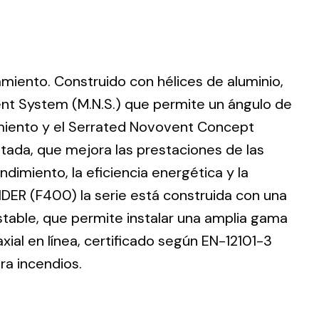
lamiento. Construido con hélices de aluminio,
ting
nt System (M.N.S.) que permite un ángulo de
dimiento y el Serrated Novovent Concept
olar
 all
ntada, que mejora las prestaciones de las
ds.
dimiento, la eficiencia energética y la
DER (F400) la serie está construida con una
stable, que permite instalar una amplia gama
ial en línea, certificado según EN-12101-3
ra incendios.