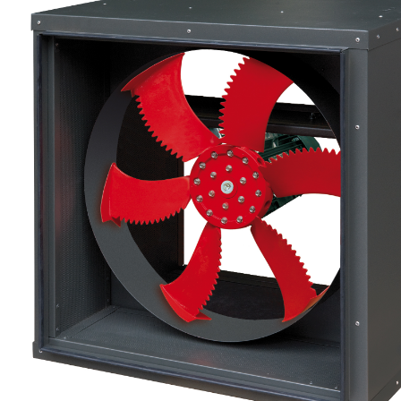
eléctr
Ligh
Elect
Equi
Comp
soluti
lighti
electr
materi
each 
and n