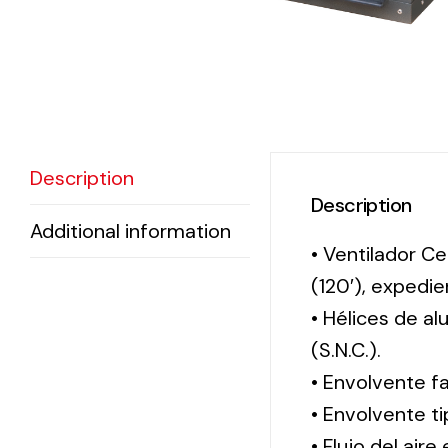
Description
Description
Additional information
• Ventilador Ce
(120′), exped
• Hélices de a
(S.N.C.).
• Envolvente f
• Envolvente 
• Flujo del aire