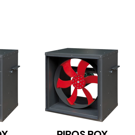
DETAILS
OX
PIROS BOX