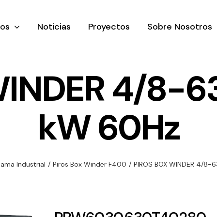
tos
Noticias
Proyectos
Sobre Nosotros
INDER 4/8-63
kW 60Hz
nación y
Ventilación
Iluminaci
rial
Amplia gama de
Solar
rico
ventiladores y
Variedad de
ama Industrial
/
Piros Box Winder F400
/
PIROS BOX WINDER 4/8-6
equipos de
una gama
soluciones
ventilación
oductos de
solares par
industriales
ación y
todo tipo d
al
necesidades