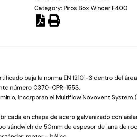
Category:
Piros Box Winder F400
rtificado baja la norma EN 12101-3 dentro del área
iente número 0370-CPR-1553.
luminio, incorporan el Multiflow Novovent System
abricada en chapa de acero galvanizado con aisla
tipo sándwich de 50mm de espesor de lana de ro
 estándar: motor – hélice.