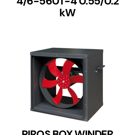
4/6-560T-4 0.55/0.2
kW
DETAILS
PIROS BOX WINDER