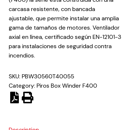
carcasa resistente, con bancada
Solar lighting
ajustable, que permite instalar una amplia
gama de tamaños de motores. Ventilador
Variety of solar solutions for all kinds of needs.
axial en línea, certificado según EN-12101-3
para instalaciones de seguridad contra
incendios.
SKU:
PBW30560T40055
Category:
Piros Box Winder F400
Description