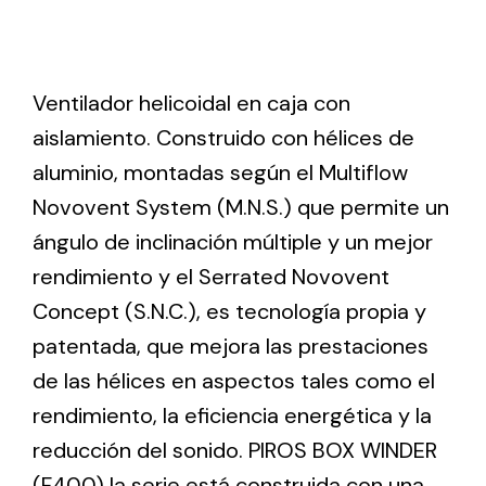
Ventilation
Ventilador helicoidal en caja con
The incorporation of Novovent into the group
meant a greater offer of ventilation products for
aislamiento. Construido con hélices de
different uses
aluminio, montadas según el Multiflow
Novovent System (M.N.S.) que permite un
ángulo de inclinación múltiple y un mejor
rendimiento y el Serrated Novovent
Concept (S.N.C.), es tecnología propia y
Iluminación Solar
patentada, que mejora las prestaciones
Variedad de soluciones solares para todo tipo
de las hélices en aspectos tales como el
de necesidades.
rendimiento, la eficiencia energética y la
reducción del sonido. PIROS BOX WINDER
(F400) la serie está construida con una