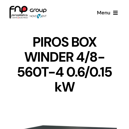
Skip
Menu
to
content
Productos
PIROS BOX
WINDER 4/8-
Noticias
560T-4 0.6/0.15
Proyectos
kW
Iluminación y Material Eléctrico
Sobre Nosotros
Toda una gama de productos de iluminación y
material eléctrico.
Contacto