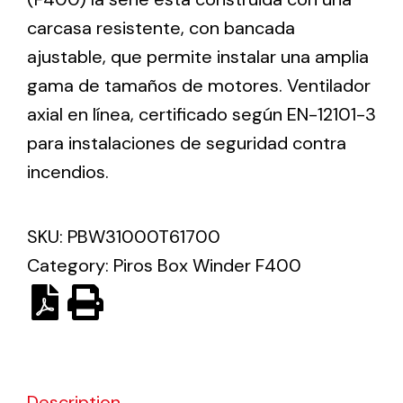
carcasa resistente, con bancada
Solar lighting
ajustable, que permite instalar una amplia
gama de tamaños de motores. Ventilador
Variety of solar solutions for all kinds of needs.
axial en línea, certificado según EN-12101-3
para instalaciones de seguridad contra
incendios.
SKU:
PBW31000T61700
Category:
Piros Box Winder F400
Description