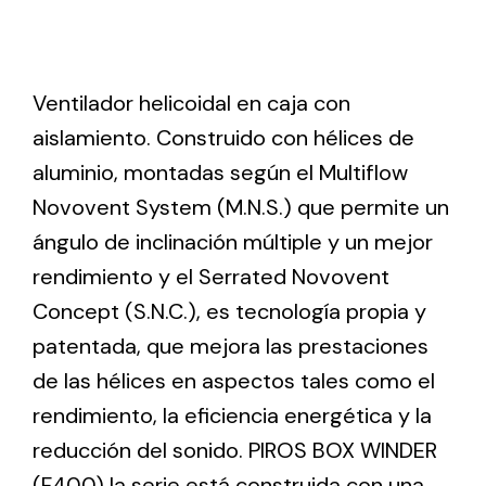
Ventilation
Ventilador helicoidal en caja con
The incorporation of Novovent into the group
meant a greater offer of ventilation products for
aislamiento. Construido con hélices de
different uses
aluminio, montadas según el Multiflow
Novovent System (M.N.S.) que permite un
ángulo de inclinación múltiple y un mejor
rendimiento y el Serrated Novovent
Concept (S.N.C.), es tecnología propia y
Iluminación Solar
patentada, que mejora las prestaciones
Variedad de soluciones solares para todo tipo
de las hélices en aspectos tales como el
de necesidades.
rendimiento, la eficiencia energética y la
reducción del sonido. PIROS BOX WINDER
(F400) la serie está construida con una