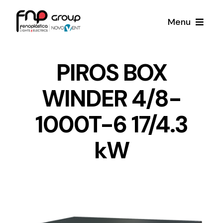
Skip
Menu
to
content
Productos
PIROS BOX
WINDER 4/8-
Noticias
1000T-6 17/4.3
Proyectos
kW
Iluminación y Material Eléctrico
Sobre Nosotros
Toda una gama de productos de iluminación y
material eléctrico.
Contacto