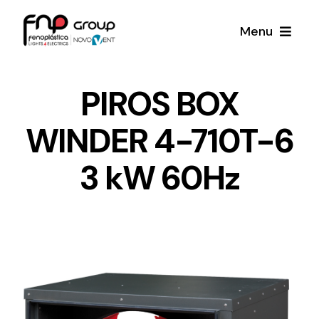
Skip
Menu
to
content
Productos
PIROS BOX
WINDER 4-710T-6
Noticias
3 kW 60Hz
Proyectos
Iluminación y Material Eléctrico
Sobre Nosotros
Toda una gama de productos de iluminación y
material eléctrico.
Contacto