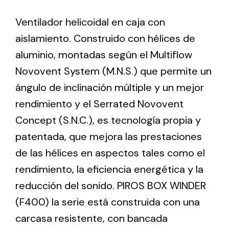
Ventilador helicoidal en caja con
Ventilation
aislamiento. Construido con hélices de
The incorporation of Novovent into the group
aluminio, montadas según el Multiflow
meant a greater offer of ventilation products for
Novovent System (M.N.S.) que permite un
different uses
ángulo de inclinación múltiple y un mejor
rendimiento y el Serrated Novovent
Concept (S.N.C.), es tecnología propia y
patentada, que mejora las prestaciones
de las hélices en aspectos tales como el
Iluminación Solar
rendimiento, la eficiencia energética y la
Variedad de soluciones solares para todo tipo
reducción del sonido. PIROS BOX WINDER
de necesidades.
(F400) la serie está construida con una
carcasa resistente, con bancada