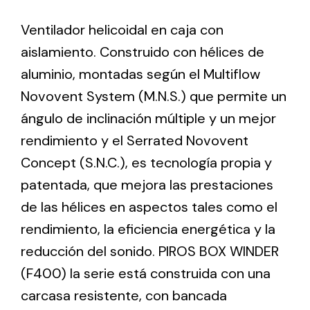
Ventilador helicoidal en caja con
Ventilation
aislamiento. Construido con hélices de
The incorporation of Novovent into the group
aluminio, montadas según el Multiflow
meant a greater offer of ventilation products for
Novovent System (M.N.S.) que permite un
different uses
ángulo de inclinación múltiple y un mejor
rendimiento y el Serrated Novovent
Concept (S.N.C.), es tecnología propia y
patentada, que mejora las prestaciones
de las hélices en aspectos tales como el
Iluminación Solar
rendimiento, la eficiencia energética y la
Variedad de soluciones solares para todo tipo
reducción del sonido. PIROS BOX WINDER
de necesidades.
(F400) la serie está construida con una
carcasa resistente, con bancada