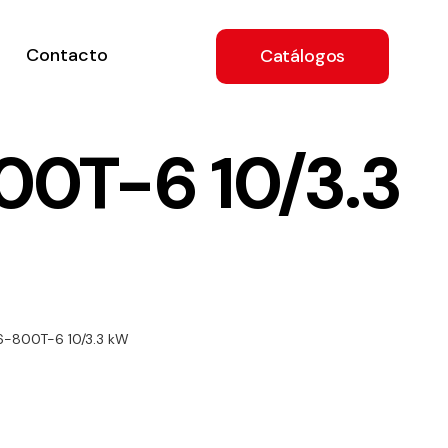
Contacto
Catálogos
0T-6 10/3.3
ón
6-800T-6 10/3.3 kW
a
e
.