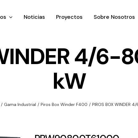
tos
Noticias
Proyectos
Sobre Nosotros
WINDER 4/6-80
kW
nación y
Ventilación
Iluminaci
rial
Amplia gama de
Solar
rico
ventiladores y
Variedad de
/
Gama Industrial
/
Piros Box Winder F400
/
PIROS BOX WINDER 4/
equipos de
una gama
soluciones
ventilación
oductos de
solares par
industriales
ación y
todo tipo d
al
necesidades