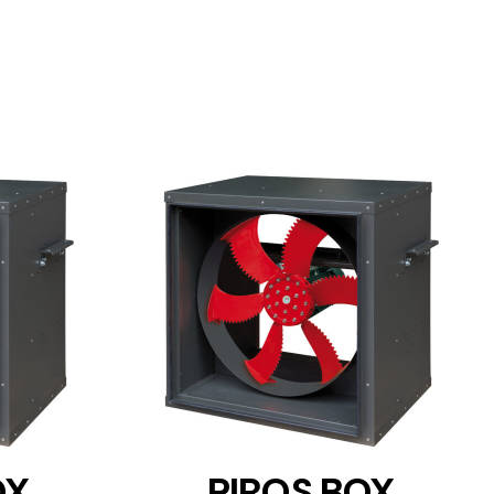
DETAILS
OX
PIROS BOX