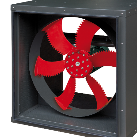
eléctr
Ligh
Elect
Equi
Comp
soluti
lighti
electr
materi
each 
and n