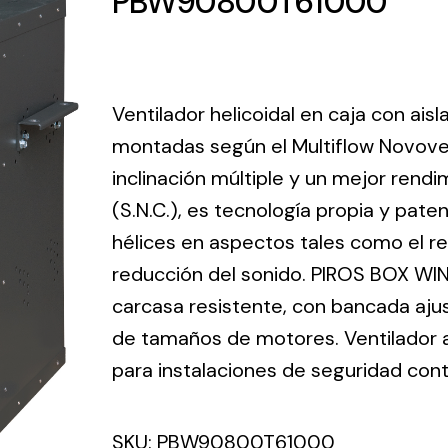
PBW90800T61000
ico.
Ventilation
Ventilador helicoidal en caja con ais
The
Solar ligh
montadas según el Multiflow Novove
ting and
incorporation of
inclinación múltiple y un mejor ren
Variety of s
rical
Novovent into
solutions for
(S.N.C.), es tecnología propia y pate
the group
pment
kinds of nee
meant a greater
hélices en aspectos tales como el ren
lete
offer of
reducción del sonido. PIROS BOX WIN
ons in
ventilation
carcasa resistente, con bancada aju
ng and
products for
ical
de tamaños de motores. Ventilador ax
different uses
al for
para instalaciones de seguridad cont
project
eed
SKU:
PBW90800T61000