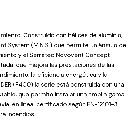
lamiento. Construido con hélices de aluminio,
ting
nt System (M.N.S.) que permite un ángulo de
dimiento y el Serrated Novovent Concept
olar
 all
ntada, que mejora las prestaciones de las
ds.
dimiento, la eficiencia energética y la
DER (F400) la serie está construida con una
stable, que permite instalar una amplia gama
ial en línea, certificado según EN-12101-3
ra incendios.