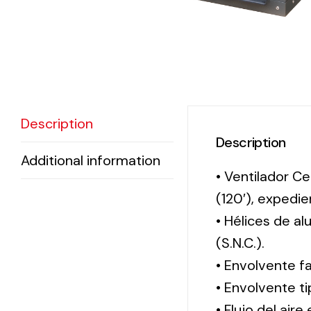
Description
Description
Additional information
• Ventilador Ce
(120′), exped
• Hélices de a
(S.N.C.).
• Envolvente f
• Envolvente 
• Flujo del aire