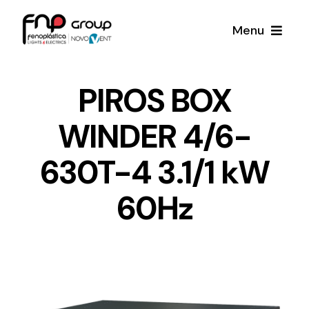
Skip
Menu
to
content
Productos
PIROS BOX
WINDER 4/6-
Noticias
630T-4 3.1/1 kW
Proyectos
60Hz
Iluminación y Material Eléctrico
Sobre Nosotros
Toda una gama de productos de iluminación y
material eléctrico.
Contacto