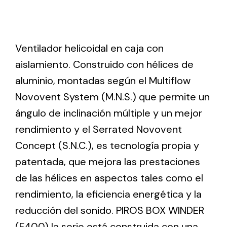
Ventilation
Ventilador helicoidal en caja con
The incorporation of Novovent into the group
meant a greater offer of ventilation products for
aislamiento. Construido con hélices de
different uses
aluminio, montadas según el Multiflow
Novovent System (M.N.S.) que permite un
ángulo de inclinación múltiple y un mejor
rendimiento y el Serrated Novovent
Concept (S.N.C.), es tecnología propia y
Iluminación Solar
patentada, que mejora las prestaciones
Variedad de soluciones solares para todo tipo
de las hélices en aspectos tales como el
de necesidades.
rendimiento, la eficiencia energética y la
reducción del sonido. PIROS BOX WINDER
(F400) la serie está construida con una