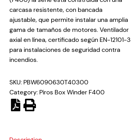
carcasa resistente, con bancada
Solar lighting
ajustable, que permite instalar una amplia
gama de tamaños de motores. Ventilador
Variety of solar solutions for all kinds of needs.
axial en línea, certificado según EN-12101-3
para instalaciones de seguridad contra
incendios.
SKU:
PBW6090630T40300
Category:
Piros Box Winder F400
Description