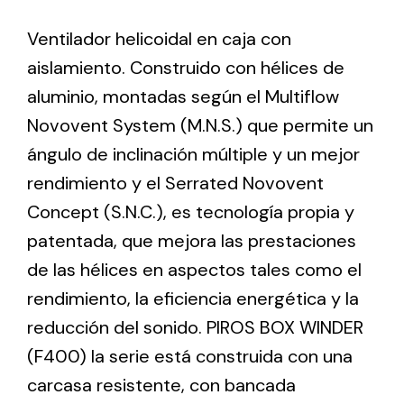
Ventilador helicoidal en caja con
Ventilation
aislamiento. Construido con hélices de
The incorporation of Novovent into the group
aluminio, montadas según el Multiflow
meant a greater offer of ventilation products for
Novovent System (M.N.S.) que permite un
different uses
ángulo de inclinación múltiple y un mejor
rendimiento y el Serrated Novovent
Concept (S.N.C.), es tecnología propia y
patentada, que mejora las prestaciones
de las hélices en aspectos tales como el
Iluminación Solar
rendimiento, la eficiencia energética y la
Variedad de soluciones solares para todo tipo
reducción del sonido. PIROS BOX WINDER
de necesidades.
(F400) la serie está construida con una
carcasa resistente, con bancada