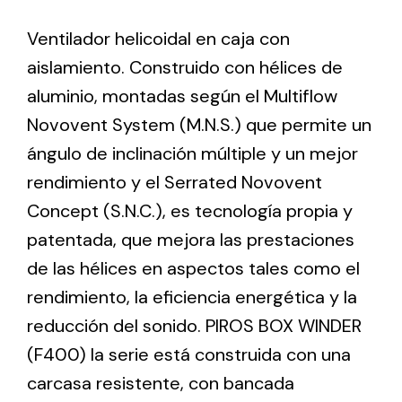
Ventilador helicoidal en caja con
Ventilation
aislamiento. Construido con hélices de
The incorporation of Novovent into the group
aluminio, montadas según el Multiflow
meant a greater offer of ventilation products for
Novovent System (M.N.S.) que permite un
different uses
ángulo de inclinación múltiple y un mejor
rendimiento y el Serrated Novovent
Concept (S.N.C.), es tecnología propia y
patentada, que mejora las prestaciones
de las hélices en aspectos tales como el
Iluminación Solar
rendimiento, la eficiencia energética y la
Variedad de soluciones solares para todo tipo
reducción del sonido. PIROS BOX WINDER
de necesidades.
(F400) la serie está construida con una
carcasa resistente, con bancada