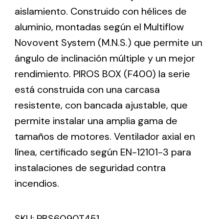
aislamiento. Construido con hélices de
aluminio, montadas según el Multiflow
Ventilation
Novovent System (M.N.S.) que permite un
The incorporation of Novovent into the group
ángulo de inclinación múltiple y un mejor
meant a greater offer of ventilation products for
different uses
rendimiento. PIROS BOX (F400) la serie
está construida con una carcasa
resistente, con bancada ajustable, que
permite instalar una amplia gama de
tamaños de motores. Ventilador axial en
Iluminación Solar
línea, certificado según EN-12101-3 para
instalaciones de seguridad contra
Variedad de soluciones solares para todo tipo
de necesidades.
incendios.
SKU:
PBS6090T451