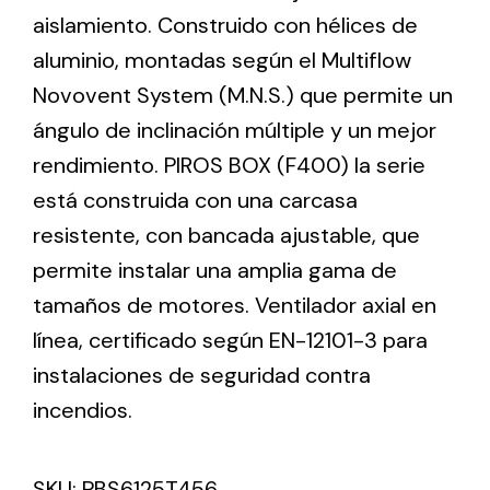
aislamiento. Construido con hélices de
aluminio, montadas según el Multiflow
Ventilation
Novovent System (M.N.S.) que permite un
The incorporation of Novovent into the group
ángulo de inclinación múltiple y un mejor
meant a greater offer of ventilation products for
different uses
rendimiento. PIROS BOX (F400) la serie
está construida con una carcasa
resistente, con bancada ajustable, que
permite instalar una amplia gama de
tamaños de motores. Ventilador axial en
Iluminación Solar
línea, certificado según EN-12101-3 para
instalaciones de seguridad contra
Variedad de soluciones solares para todo tipo
de necesidades.
incendios.
SKU:
PBS6125T456