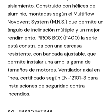
aislamiento. Construido con hélices de
aluminio, montadas según el Multiflow
Ventilation
Novovent System (M.N.S.) que permite un
The incorporation of Novovent into the group
ángulo de inclinación múltiple y un mejor
meant a greater offer of ventilation products for
different uses
rendimiento. PIROS BOX (F400) la serie
está construida con una carcasa
resistente, con bancada ajustable, que
permite instalar una amplia gama de
tamaños de motores. Ventilador axial en
Iluminación Solar
línea, certificado según EN-12101-3 para
instalaciones de seguridad contra
Variedad de soluciones solares para todo tipo
de necesidades.
incendios.
SKU:
PBS3045T348