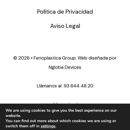
Política de Privacidad
Aviso Legal
©
2026 • Fenoplastica Group. Web diseñada por
Ngloba Devices
Llámanos al
93 844 48 20
ventas@fenoplastica.com
We are using cookies to give you the best experience on our
website.
You can find out more about which cookies we are using or
export@fenoplastica.com
switch them off in
settings
.