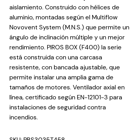
aislamiento. Construido con hélices de
aluminio, montadas según el Multiflow
Ventilation
Novovent System (M.N.S.) que permite un
The incorporation of Novovent into the group
ángulo de inclinación múltiple y un mejor
meant a greater offer of ventilation products for
different uses
rendimiento. PIROS BOX (F400) la serie
está construida con una carcasa
resistente, con bancada ajustable, que
permite instalar una amplia gama de
tamaños de motores. Ventilador axial en
Iluminación Solar
línea, certificado según EN-12101-3 para
instalaciones de seguridad contra
Variedad de soluciones solares para todo tipo
de necesidades.
incendios.
SKU:
PBS3035T458