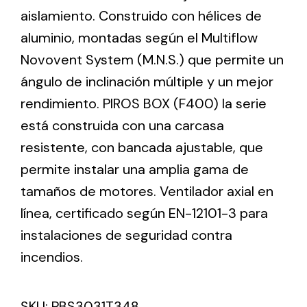
aislamiento. Construido con hélices de
aluminio, montadas según el Multiflow
Ventilation
Novovent System (M.N.S.) que permite un
The incorporation of Novovent into the group
ángulo de inclinación múltiple y un mejor
meant a greater offer of ventilation products for
different uses
rendimiento. PIROS BOX (F400) la serie
está construida con una carcasa
resistente, con bancada ajustable, que
permite instalar una amplia gama de
tamaños de motores. Ventilador axial en
Iluminación Solar
línea, certificado según EN-12101-3 para
instalaciones de seguridad contra
Variedad de soluciones solares para todo tipo
de necesidades.
incendios.
SKU:
PBS3031T348