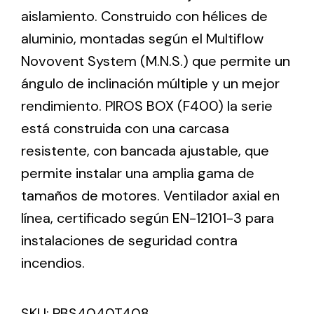
aislamiento. Construido con hélices de
aluminio, montadas según el Multiflow
Ventilation
Novovent System (M.N.S.) que permite un
The incorporation of Novovent into the group
ángulo de inclinación múltiple y un mejor
meant a greater offer of ventilation products for
different uses
rendimiento. PIROS BOX (F400) la serie
está construida con una carcasa
resistente, con bancada ajustable, que
permite instalar una amplia gama de
tamaños de motores. Ventilador axial en
Iluminación Solar
línea, certificado según EN-12101-3 para
instalaciones de seguridad contra
Variedad de soluciones solares para todo tipo
de necesidades.
incendios.
SKU:
PBS4040T408