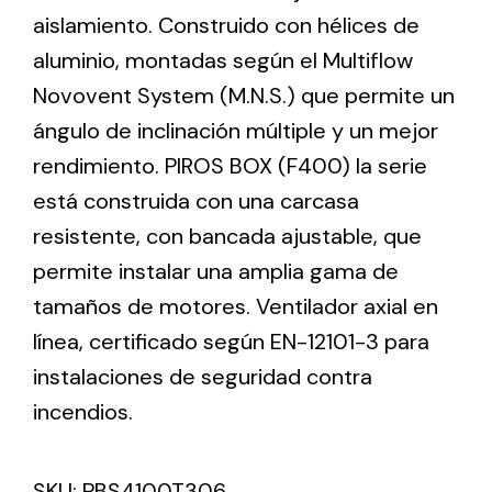
aislamiento. Construido con hélices de
aluminio, montadas según el Multiflow
Ventilation
Novovent System (M.N.S.) que permite un
The incorporation of Novovent into the group
ángulo de inclinación múltiple y un mejor
meant a greater offer of ventilation products for
different uses
rendimiento. PIROS BOX (F400) la serie
está construida con una carcasa
resistente, con bancada ajustable, que
permite instalar una amplia gama de
tamaños de motores. Ventilador axial en
Iluminación Solar
línea, certificado según EN-12101-3 para
instalaciones de seguridad contra
Variedad de soluciones solares para todo tipo
de necesidades.
incendios.
SKU:
PBS4100T306