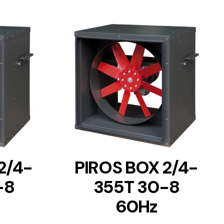
DETAILS
2/4-
PIROS BOX 2/4-
-8
355T 30-8
60Hz