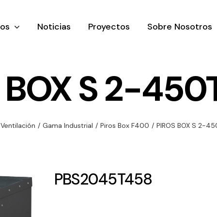
tos
Noticias
Proyectos
Sobre Nosotros
 BOX S 2-450
nación y
Ventilación
Iluminaci
Ventilación
/
Gama Industrial
/
Piros Box F400
/
PIROS BOX S 2-45
rial
Amplia gama de
Solar
rico
ventiladores y
Variedad de
equipos de
una gama
soluciones
PBS2045T458
ventilación
oductos de
solares par
industriales
ación y
todo tipo d
al
necesidades