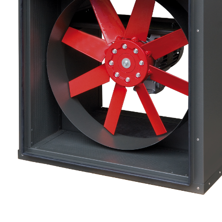
eléctr
Ligh
Elect
Equi
Comp
soluti
lighti
electr
materi
each 
and n