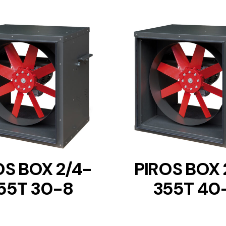
DETAILS
DETAILS
OS BOX 2/4-
PIROS BOX 
55T 30-8
355T 40