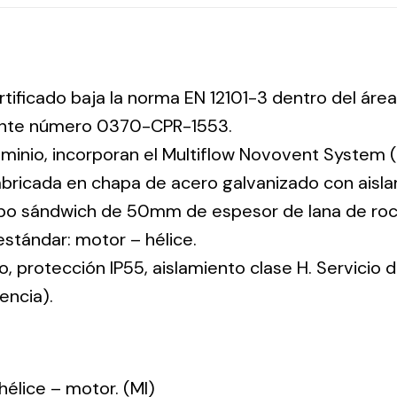
rtificado baja la norma EN 12101-3 dentro del área
iente número 0370-CPR-1553.
uminio, incorporan el Multiflow Novovent System (
abricada en chapa de acero galvanizado con aisla
tipo sándwich de 50mm de espesor de lana de ro
 estándar: motor – hélice.
co, protección IP55, aislamiento clase H. Servicio
encia).
: hélice – motor. (MI)