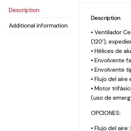
Description
Description
Additional information
• Ventilador Ce
(120′), exped
• Hélices de al
• Envolvente f
• Envolvente 
• Flujo del aire
• Motor trifási
(uso de emerg
OPCIONES:
• Flujo del aire