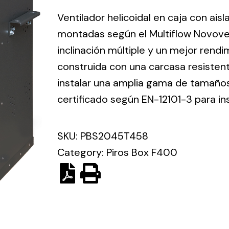
ico.
Ventilador helicoidal en caja con ais
montadas según el Multiflow Novove
Ventilation
inclinación múltiple y un mejor rend
construida con una carcasa resisten
The
Solar ligh
ting and
incorporation of
instalar una amplia gama de tamaños 
Variety of s
rical
Novovent into
certificado según EN-12101-3 para in
solutions for
the group
pment
kinds of nee
meant a greater
lete
SKU:
PBS2045T458
offer of
ons in
ventilation
Category:
Piros Box F400
ng and
products for
ical
different uses
al for
project
eed