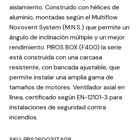
aislamiento. Construido con hélices de
aluminio, montadas según el Multiflow
Ventilation
Novovent System (M.N.S.) que permite un
The incorporation of Novovent into the group
ángulo de inclinación múltiple y un mejor
meant a greater offer of ventilation products for
different uses
rendimiento. PIROS BOX (F400) la serie
está construida con una carcasa
resistente, con bancada ajustable, que
permite instalar una amplia gama de
tamaños de motores. Ventilador axial en
Iluminación Solar
línea, certificado según EN-12101-3 para
instalaciones de seguridad contra
Variedad de soluciones solares para todo tipo
de necesidades.
incendios.
SKU:
PBS260031T408