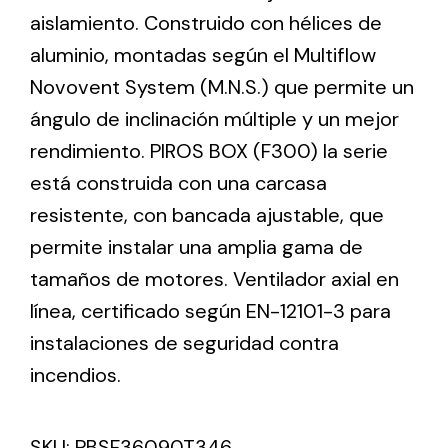
aislamiento. Construido con hélices de
aluminio, montadas según el Multiflow
Ventilation
Novovent System (M.N.S.) que permite un
The incorporation of Novovent into the group
ángulo de inclinación múltiple y un mejor
meant a greater offer of ventilation products for
different uses
rendimiento. PIROS BOX (F300) la serie
está construida con una carcasa
resistente, con bancada ajustable, que
permite instalar una amplia gama de
tamaños de motores. Ventilador axial en
Iluminación Solar
línea, certificado según EN-12101-3 para
instalaciones de seguridad contra
Variedad de soluciones solares para todo tipo
de necesidades.
incendios.
SKU:
PBSF36090T346