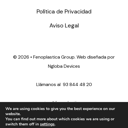
Política de Privacidad
Aviso Legal
©
2026 • Fenoplastica Group. Web diseñada por
Ngloba Devices
Llámanos al
93 844 48 20
ventas@fenoplastica.com
We are using cookies to give you the best experience on our
website.
You can find out more about which cookies we are using or
export@fenoplastica.com
switch them off in
settings
.