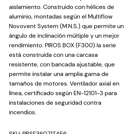
aislamiento. Construido con hélices de
aluminio, montadas según el Multiflow
Ventilation
Novovent System (M.N.S.) que permite un
The incorporation of Novovent into the group
ángulo de inclinación múltiple y un mejor
meant a greater offer of ventilation products for
different uses
rendimiento. PIROS BOX (F300) la serie
está construida con una carcasa
resistente, con bancada ajustable, que
permite instalar una amplia gama de
tamaños de motores. Ventilador axial en
Iluminación Solar
línea, certificado según EN-12101-3 para
instalaciones de seguridad contra
Variedad de soluciones solares para todo tipo
de necesidades.
incendios.
SKU:
PBSF36071T456