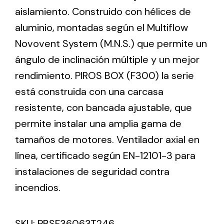
aislamiento. Construido con hélices de
aluminio, montadas según el Multiflow
Ventilation
Novovent System (M.N.S.) que permite un
The incorporation of Novovent into the group
ángulo de inclinación múltiple y un mejor
meant a greater offer of ventilation products for
different uses
rendimiento. PIROS BOX (F300) la serie
está construida con una carcasa
resistente, con bancada ajustable, que
permite instalar una amplia gama de
tamaños de motores. Ventilador axial en
Iluminación Solar
línea, certificado según EN-12101-3 para
instalaciones de seguridad contra
Variedad de soluciones solares para todo tipo
de necesidades.
incendios.
SKU:
PBSF36063T246