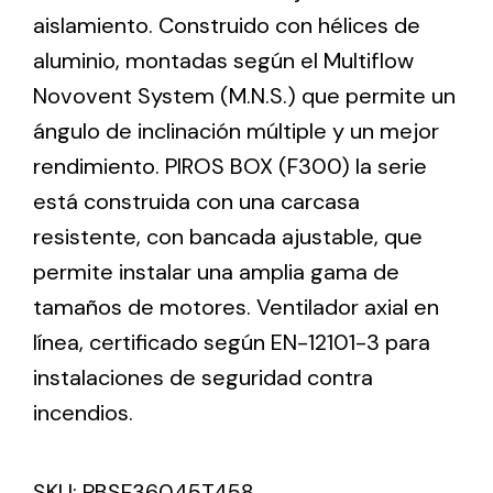
aislamiento. Construido con hélices de
aluminio, montadas según el Multiflow
Ventilation
Novovent System (M.N.S.) que permite un
The incorporation of Novovent into the group
ángulo de inclinación múltiple y un mejor
meant a greater offer of ventilation products for
different uses
rendimiento. PIROS BOX (F300) la serie
está construida con una carcasa
resistente, con bancada ajustable, que
permite instalar una amplia gama de
tamaños de motores. Ventilador axial en
Iluminación Solar
línea, certificado según EN-12101-3 para
instalaciones de seguridad contra
Variedad de soluciones solares para todo tipo
de necesidades.
incendios.
SKU:
PBSF36045T458