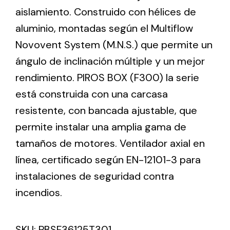
aislamiento. Construido con hélices de
aluminio, montadas según el Multiflow
Ventilation
Novovent System (M.N.S.) que permite un
The incorporation of Novovent into the group
ángulo de inclinación múltiple y un mejor
meant a greater offer of ventilation products for
different uses
rendimiento. PIROS BOX (F300) la serie
está construida con una carcasa
resistente, con bancada ajustable, que
permite instalar una amplia gama de
tamaños de motores. Ventilador axial en
Iluminación Solar
línea, certificado según EN-12101-3 para
instalaciones de seguridad contra
Variedad de soluciones solares para todo tipo
de necesidades.
incendios.
SKU:
PBSF36125T301