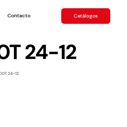
Contacto
Catálogos
0T 24-12
ón
00T 24-12
a
e
.