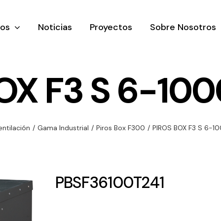
tos
Noticias
Proyectos
Sobre Nosotros
OX F3 S 6-100
nación y
Ventilación
Iluminaci
entilación
/
Gama Industrial
/
Piros Box F300
/
PIROS BOX F3 S 6-10
rial
Amplia gama de
Solar
rico
ventiladores y
Variedad de
equipos de
una gama
soluciones
PBSF36100T241
ventilación
oductos de
solares par
industriales
ación y
todo tipo d
al
necesidades