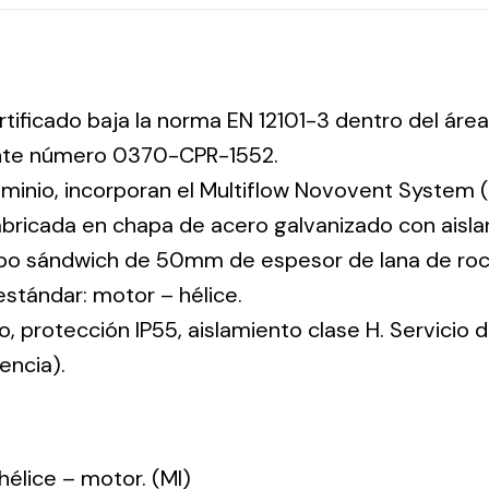
rtificado baja la norma EN 12101-3 dentro del área
ente número 0370-CPR-1552.
uminio, incorporan el Multiflow Novovent System (
abricada en chapa de acero galvanizado con aisla
tipo sándwich de 50mm de espesor de lana de ro
 estándar: motor – hélice.
co, protección IP55, aislamiento clase H. Servicio
encia).
: hélice – motor. (MI)