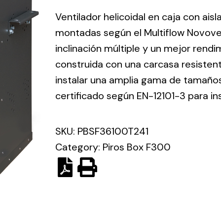
ico.
Ventilador helicoidal en caja con ais
montadas según el Multiflow Novove
Ventilation
inclinación múltiple y un mejor rend
construida con una carcasa resisten
The
Solar ligh
ting and
incorporation of
instalar una amplia gama de tamaños 
Variety of s
rical
Novovent into
certificado según EN-12101-3 para in
solutions for
the group
pment
kinds of nee
meant a greater
lete
SKU:
PBSF36100T241
offer of
ons in
ventilation
Category:
Piros Box F300
ng and
products for
ical
different uses
al for
project
eed