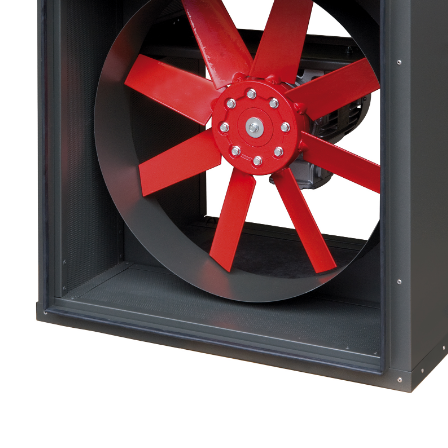
eléctr
Ligh
Elect
Equi
Comp
soluti
lighti
electr
materi
each 
and n