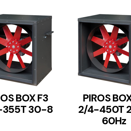
DETAILS
DETAILS
ROS BOX F3
PIROS BOX
-355T 30-8
2/4-450T 
60Hz