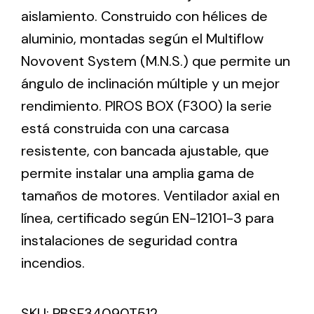
aislamiento. Construido con hélices de
aluminio, montadas según el Multiflow
Ventilation
Novovent System (M.N.S.) que permite un
The incorporation of Novovent into the group
ángulo de inclinación múltiple y un mejor
meant a greater offer of ventilation products for
different uses
rendimiento. PIROS BOX (F300) la serie
está construida con una carcasa
resistente, con bancada ajustable, que
permite instalar una amplia gama de
tamaños de motores. Ventilador axial en
Iluminación Solar
línea, certificado según EN-12101-3 para
instalaciones de seguridad contra
Variedad de soluciones solares para todo tipo
de necesidades.
incendios.
SKU:
PBSF34090T512