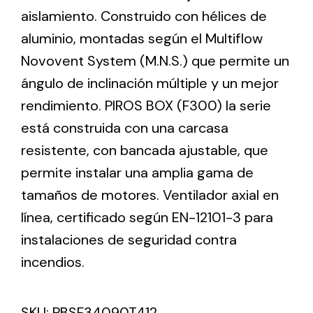
aislamiento. Construido con hélices de
aluminio, montadas según el Multiflow
Ventilation
Novovent System (M.N.S.) que permite un
The incorporation of Novovent into the group
ángulo de inclinación múltiple y un mejor
meant a greater offer of ventilation products for
different uses
rendimiento. PIROS BOX (F300) la serie
está construida con una carcasa
resistente, con bancada ajustable, que
permite instalar una amplia gama de
tamaños de motores. Ventilador axial en
Iluminación Solar
línea, certificado según EN-12101-3 para
instalaciones de seguridad contra
Variedad de soluciones solares para todo tipo
de necesidades.
incendios.
SKU:
PBSF34090T412