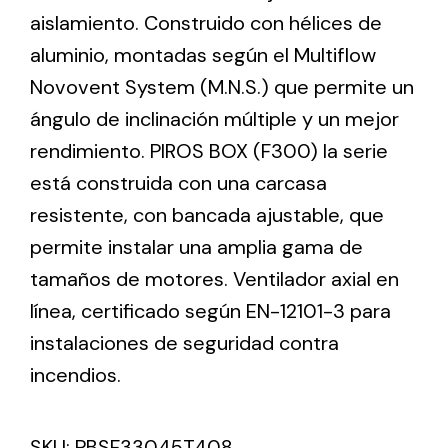
aislamiento. Construido con hélices de
aluminio, montadas según el Multiflow
Ventilation
Novovent System (M.N.S.) que permite un
The incorporation of Novovent into the group
ángulo de inclinación múltiple y un mejor
meant a greater offer of ventilation products for
different uses
rendimiento. PIROS BOX (F300) la serie
está construida con una carcasa
resistente, con bancada ajustable, que
permite instalar una amplia gama de
tamaños de motores. Ventilador axial en
Iluminación Solar
línea, certificado según EN-12101-3 para
instalaciones de seguridad contra
Variedad de soluciones solares para todo tipo
de necesidades.
incendios.
SKU:
PBSF33045T408