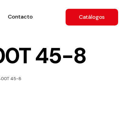
Contacto
Catálogos
00T 45-8
ón
-400T 45-8
a
e
.