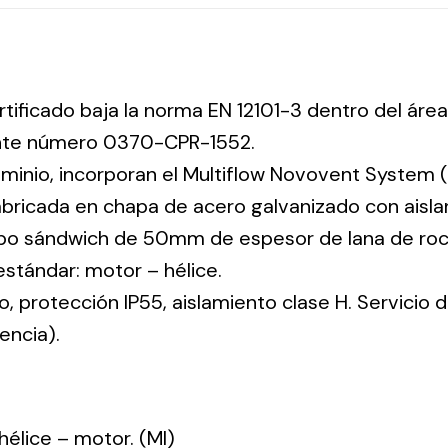
rtificado baja la norma EN 12101-3 dentro del área
ente número 0370-CPR-1552.
uminio, incorporan el Multiflow Novovent System (
abricada en chapa de acero galvanizado con aisla
tipo sándwich de 50mm de espesor de lana de ro
 estándar: motor – hélice.
co, protección IP55, aislamiento clase H. Servicio
encia).
: hélice – motor. (MI)