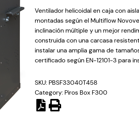
ico.
Ventilador helicoidal en caja con ais
montadas según el Multiflow Novove
Ventilation
inclinación múltiple y un mejor rend
construida con una carcasa resisten
The
Solar ligh
ting and
incorporation of
instalar una amplia gama de tamaños 
Variety of s
rical
Novovent into
certificado según EN-12101-3 para in
solutions for
the group
pment
kinds of nee
meant a greater
lete
SKU:
PBSF33040T458
offer of
ons in
ventilation
Category:
Piros Box F300
ng and
products for
ical
different uses
al for
project
eed