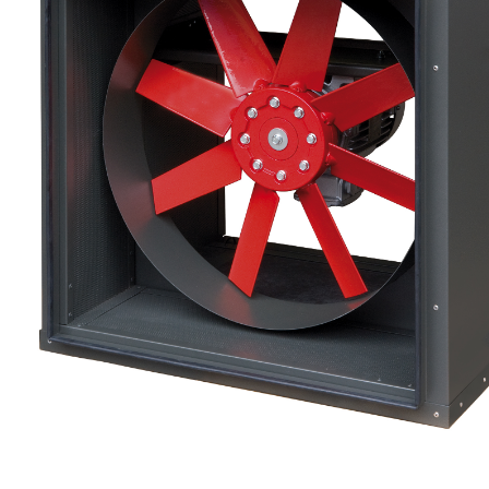
eléctr
Ligh
Elect
Equi
Comp
soluti
lighti
electr
materi
each 
and n