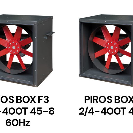
DETAILS
DETAILS
ROS BOX F3
PIROS BOX
-400T 45-8
2/4-400T 
60Hz