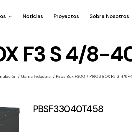
tos
Noticias
Proyectos
Sobre Nosotros
OX F3 S 4/8-4
nación y
Ventilación
Iluminaci
ntilación
/
Gama Industrial
/
Piros Box F300
/
PIROS BOX F3 S 4/8
rial
Amplia gama de
Solar
rico
ventiladores y
Variedad de
equipos de
una gama
soluciones
PBSF33040T458
ventilación
oductos de
solares par
industriales
ación y
todo tipo d
al
necesidades