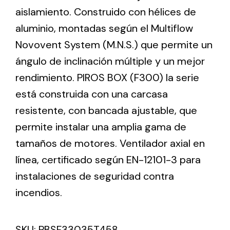
aislamiento. Construido con hélices de
aluminio, montadas según el Multiflow
Ventilation
Novovent System (M.N.S.) que permite un
The incorporation of Novovent into the group
ángulo de inclinación múltiple y un mejor
meant a greater offer of ventilation products for
different uses
rendimiento. PIROS BOX (F300) la serie
está construida con una carcasa
resistente, con bancada ajustable, que
permite instalar una amplia gama de
tamaños de motores. Ventilador axial en
Iluminación Solar
línea, certificado según EN-12101-3 para
instalaciones de seguridad contra
Variedad de soluciones solares para todo tipo
de necesidades.
incendios.
SKU:
PBSF33035T458