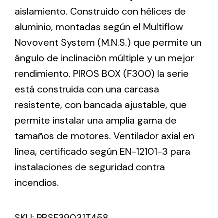
aislamiento. Construido con hélices de
aluminio, montadas según el Multiflow
Ventilation
Novovent System (M.N.S.) que permite un
The incorporation of Novovent into the group
ángulo de inclinación múltiple y un mejor
meant a greater offer of ventilation products for
different uses
rendimiento. PIROS BOX (F300) la serie
está construida con una carcasa
resistente, con bancada ajustable, que
permite instalar una amplia gama de
tamaños de motores. Ventilador axial en
Iluminación Solar
línea, certificado según EN-12101-3 para
instalaciones de seguridad contra
Variedad de soluciones solares para todo tipo
de necesidades.
incendios.
SKU:
PBSF39031T458