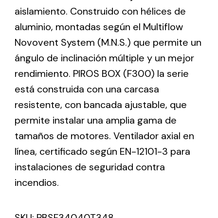
aislamiento. Construido con hélices de
aluminio, montadas según el Multiflow
Ventilation
Novovent System (M.N.S.) que permite un
The incorporation of Novovent into the group
ángulo de inclinación múltiple y un mejor
meant a greater offer of ventilation products for
different uses
rendimiento. PIROS BOX (F300) la serie
está construida con una carcasa
resistente, con bancada ajustable, que
permite instalar una amplia gama de
tamaños de motores. Ventilador axial en
Iluminación Solar
línea, certificado según EN-12101-3 para
instalaciones de seguridad contra
Variedad de soluciones solares para todo tipo
de necesidades.
incendios.
SKU:
PBSF34040T348