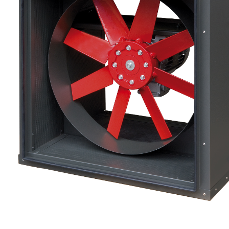
eléctr
Ligh
Elect
Equi
Comp
soluti
lighti
electr
materi
each 
and n