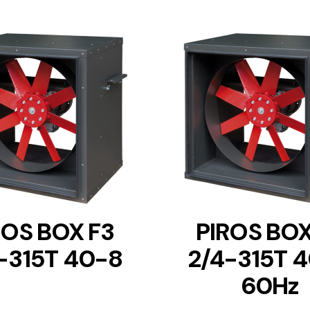
DETAILS
DETAILS
ROS BOX F3
PIROS BOX
-315T 40-8
2/4-315T 
60Hz