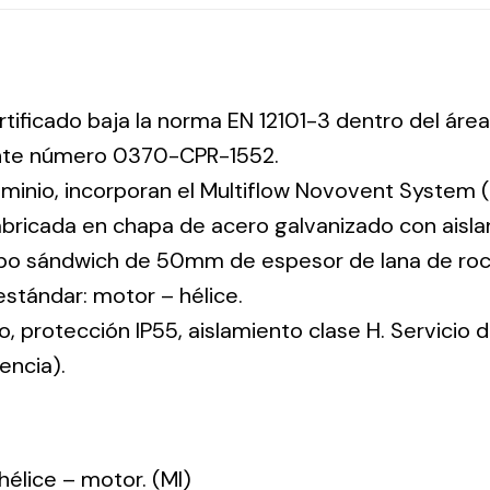
rtificado baja la norma EN 12101-3 dentro del área
ente número 0370-CPR-1552.
uminio, incorporan el Multiflow Novovent System (
abricada en chapa de acero galvanizado con aisla
tipo sándwich de 50mm de espesor de lana de ro
 estándar: motor – hélice.
co, protección IP55, aislamiento clase H. Servicio
encia).
: hélice – motor. (MI)