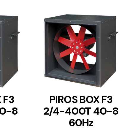
DETAILS
 F3
PIROS BOX F3
40-8
2/4-400T 40-8
60Hz