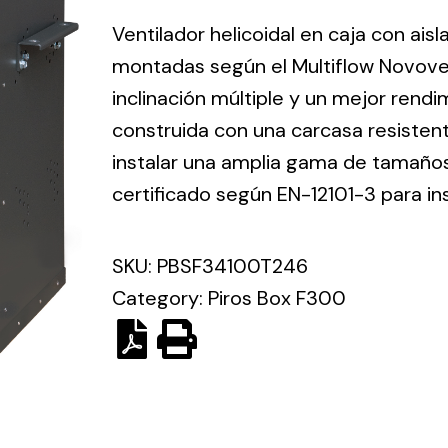
ico.
Ventilador helicoidal en caja con ais
montadas según el Multiflow Novove
Ventilation
inclinación múltiple y un mejor rend
construida con una carcasa resisten
The
Solar ligh
ting and
incorporation of
instalar una amplia gama de tamaños 
Variety of s
rical
Novovent into
certificado según EN-12101-3 para in
solutions for
the group
pment
kinds of nee
meant a greater
lete
SKU:
PBSF34100T246
offer of
ons in
ventilation
Category:
Piros Box F300
ng and
products for
ical
different uses
al for
project
eed