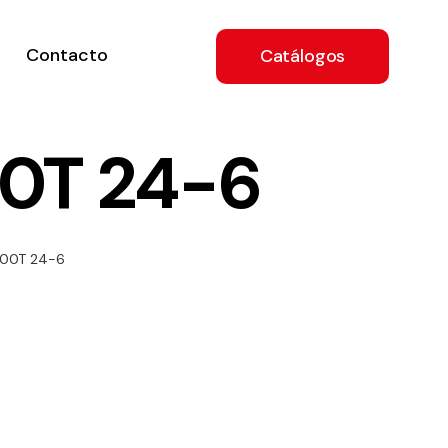
Contacto
Catálogos
00T 24-6
ón
000T 24-6
a
e
.