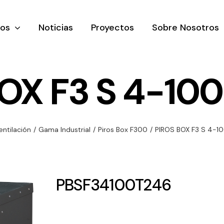
tos
Noticias
Proyectos
Sobre Nosotros
OX F3 S 4-10
nación y
Ventilación
Iluminaci
entilación
/
Gama Industrial
/
Piros Box F300
/
PIROS BOX F3 S 4-1
rial
Amplia gama de
Solar
rico
ventiladores y
Variedad de
equipos de
una gama
soluciones
PBSF34100T246
ventilación
oductos de
solares par
industriales
ación y
todo tipo d
al
necesidades