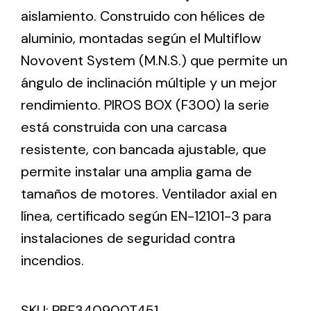
aislamiento. Construido con hélices de
aluminio, montadas según el Multiflow
Ventilation
Novovent System (M.N.S.) que permite un
The incorporation of Novovent into the group
ángulo de inclinación múltiple y un mejor
meant a greater offer of ventilation products for
different uses
rendimiento. PIROS BOX (F300) la serie
está construida con una carcasa
resistente, con bancada ajustable, que
permite instalar una amplia gama de
tamaños de motores. Ventilador axial en
Iluminación Solar
línea, certificado según EN-12101-3 para
instalaciones de seguridad contra
Variedad de soluciones solares para todo tipo
de necesidades.
incendios.
SKU:
PBF340900T451