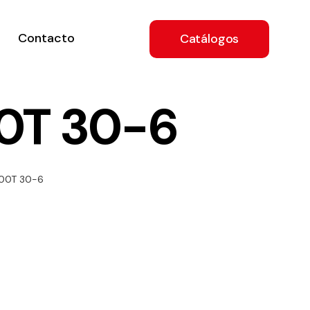
Contacto
Catálogos
0T 30-6
ón
800T 30-6
a
e
.