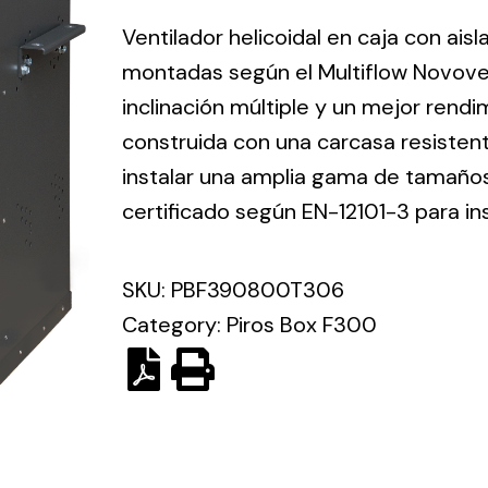
ico.
Ventilador helicoidal en caja con ais
montadas según el Multiflow Novove
Ventilation
inclinación múltiple y un mejor rend
construida con una carcasa resisten
The
Solar ligh
ting and
incorporation of
instalar una amplia gama de tamaños 
Variety of s
rical
Novovent into
certificado según EN-12101-3 para in
solutions for
the group
pment
kinds of nee
meant a greater
lete
SKU:
PBF390800T306
offer of
ons in
ventilation
Category:
Piros Box F300
ng and
products for
ical
different uses
al for
project
eed