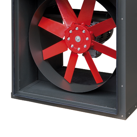
eléctr
Ligh
Elect
Equi
Comp
soluti
lighti
electr
materi
each 
and n