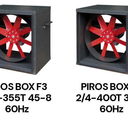
DETAILS
DETAILS
ROS BOX F3
PIROS BOX
-355T 45-8
2/4-400T 
60Hz
60Hz