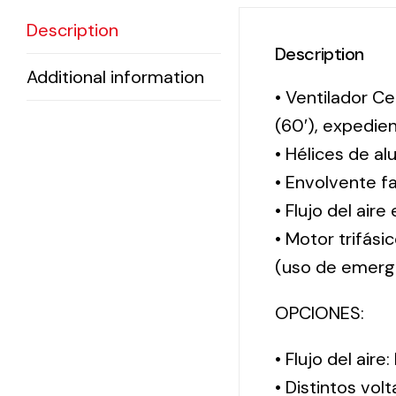
Description
Description
Additional information
• Ventilador Ce
(60′), expedi
• Hélices de al
• Envolvente f
• Flujo del aire
• Motor trifási
(uso de emerg
OPCIONES:
• Flujo del aire
• Distintos vol