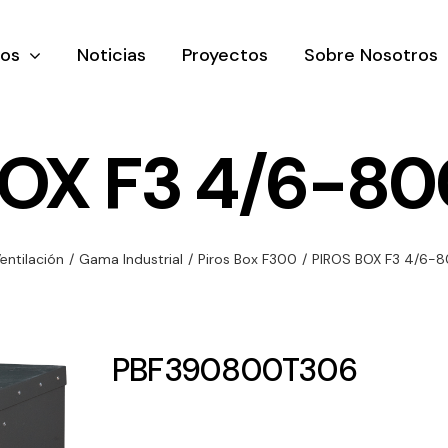
tos
Noticias
Proyectos
Sobre Nosotros
BOX F3 4/6-80
nación y
Ventilación
Iluminaci
entilación
/
Gama Industrial
/
Piros Box F300
/
PIROS BOX F3 4/6-
rial
Amplia gama de
Solar
rico
ventiladores y
Variedad de
equipos de
una gama
soluciones
PBF390800T306
ventilación
oductos de
solares par
industriales
ación y
todo tipo d
al
necesidades