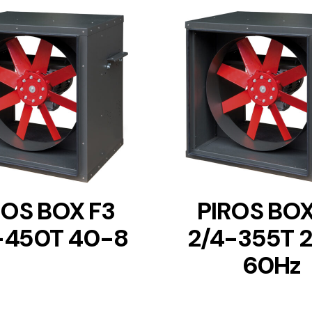
DETAILS
DETAILS
ROS BOX F3
PIROS BOX
-450T 40-8
2/4-355T 
60Hz