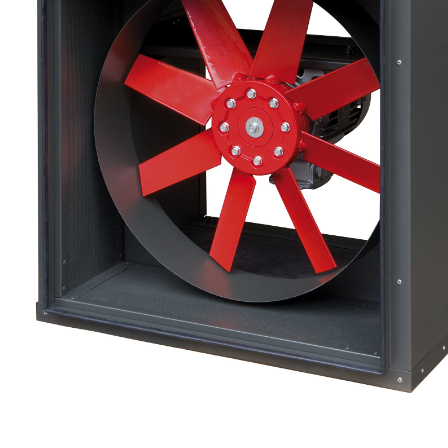
eléctr
Ligh
Elect
Equi
Comp
soluti
lighti
electr
materi
each 
and n