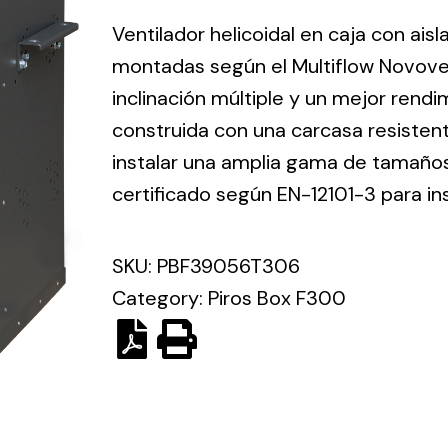
ico.
Ventilador helicoidal en caja con ais
montadas según el Multiflow Novove
Ventilation
inclinación múltiple y un mejor rend
construida con una carcasa resisten
The
Solar ligh
ting and
incorporation of
instalar una amplia gama de tamaños 
Variety of s
rical
Novovent into
certificado según EN-12101-3 para in
solutions for
the group
pment
kinds of nee
meant a greater
lete
SKU:
PBF39056T306
offer of
ons in
ventilation
Category:
Piros Box F300
ng and
products for
ical
different uses
al for
project
eed