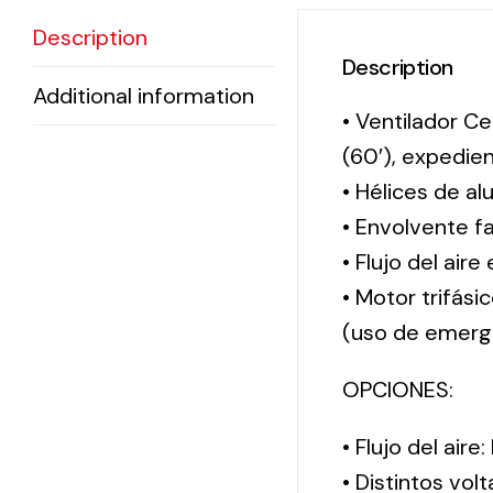
Description
Description
Additional information
• Ventilador Ce
(60′), expedi
• Hélices de al
• Envolvente f
• Flujo del aire
• Motor trifási
(uso de emerg
OPCIONES:
• Flujo del aire
• Distintos vol