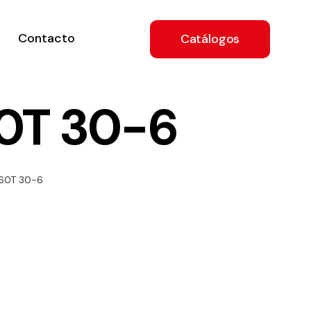
Contacto
Catálogos
0T 30-6
ón
560T 30-6
a
e
.