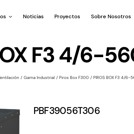
tos
Noticias
Proyectos
Sobre Nosotros
BOX F3 4/6-56
nación y
Ventilación
Iluminaci
entilación
/
Gama Industrial
/
Piros Box F300
/
PIROS BOX F3 4/6-
rial
Amplia gama de
Solar
rico
ventiladores y
Variedad de
equipos de
una gama
soluciones
PBF39056T306
ventilación
oductos de
solares par
industriales
ación y
todo tipo d
al
necesidades