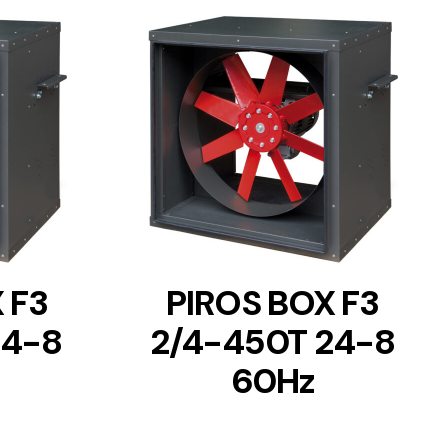
DETAILS
 F3
PIROS BOX F3
24-8
2/4-450T 24-8
60Hz