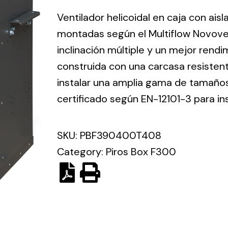
ico.
Ventilador helicoidal en caja con ais
montadas según el Multiflow Novove
Ventilation
inclinación múltiple y un mejor rend
construida con una carcasa resisten
The
Solar ligh
ting and
incorporation of
instalar una amplia gama de tamaños 
Variety of s
rical
Novovent into
certificado según EN-12101-3 para in
solutions for
the group
pment
kinds of nee
meant a greater
lete
SKU:
PBF390400T408
offer of
ons in
ventilation
Category:
Piros Box F300
ng and
products for
ical
different uses
al for
project
eed