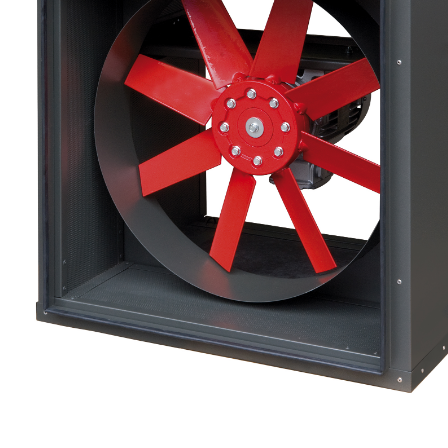
eléctr
Ligh
Elect
Equi
Comp
soluti
lighti
electr
materi
each 
and n