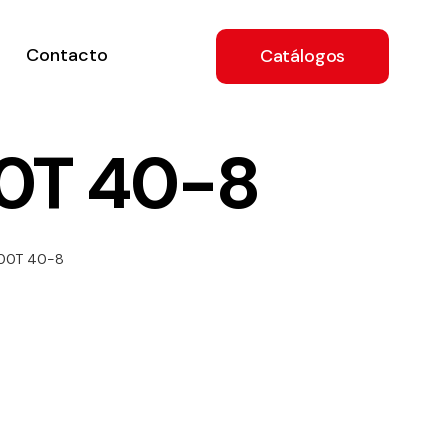
Contacto
Catálogos
0T 40-8
ón
400T 40-8
a
e
.