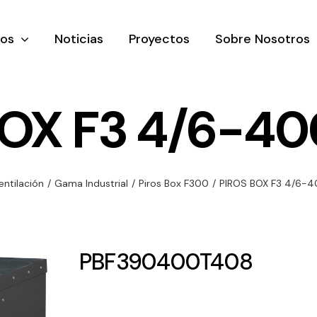
tos
Noticias
Proyectos
Sobre Nosotros
BOX F3 4/6-40
nación y
Ventilación
Iluminaci
entilación
/
Gama Industrial
/
Piros Box F300
/
PIROS BOX F3 4/6-
rial
Amplia gama de
Solar
rico
ventiladores y
Variedad de
equipos de
una gama
soluciones
PBF390400T408
ventilación
oductos de
solares par
industriales
ación y
todo tipo d
al
necesidades