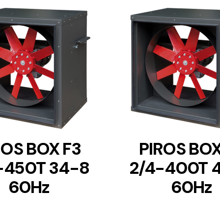
DETAILS
DETAILS
ROS BOX F3
PIROS BOX
-450T 34-8
2/4-400T 
60Hz
60Hz