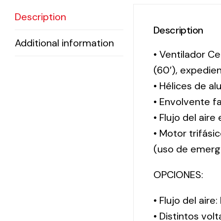
Description
Description
Additional information
• Ventilador Ce
(60′), expedi
• Hélices de al
• Envolvente f
• Flujo del aire
• Motor trifási
(uso de emerg
OPCIONES:
• Flujo del aire
• Distintos vol