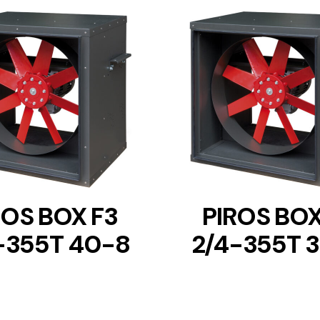
DETAILS
DETAILS
ROS BOX F3
PIROS BOX
-355T 40-8
2/4-355T 