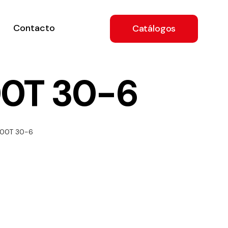
Contacto
Catálogos
00T 30-6
ón
000T 30-6
a
e
.