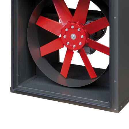
eléctr
Ligh
Elect
Equi
Comp
soluti
lighti
electr
materi
each 
and n