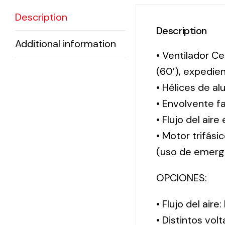
Description
Description
Additional information
• Ventilador Ce
(60′), expedi
• Hélices de al
• Envolvente f
• Flujo del aire
• Motor trifási
(uso de emerg
OPCIONES:
• Flujo del aire
• Distintos vol