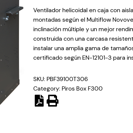
ico.
Ventilador helicoidal en caja con ais
montadas según el Multiflow Novove
Ventilation
inclinación múltiple y un mejor rend
construida con una carcasa resisten
The
Solar ligh
ting and
incorporation of
instalar una amplia gama de tamaños 
Variety of s
rical
Novovent into
certificado según EN-12101-3 para in
solutions for
the group
pment
kinds of nee
meant a greater
lete
SKU:
PBF39100T306
offer of
ons in
ventilation
Category:
Piros Box F300
ng and
products for
ical
different uses
al for
project
eed