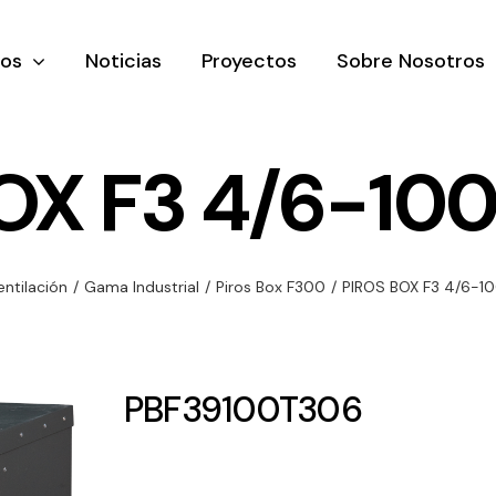
tos
Noticias
Proyectos
Sobre Nosotros
OX F3 4/6-10
nación y
Ventilación
Iluminaci
entilación
/
Gama Industrial
/
Piros Box F300
/
PIROS BOX F3 4/6-1
rial
Amplia gama de
Solar
rico
ventiladores y
Variedad de
equipos de
una gama
soluciones
PBF39100T306
ventilación
oductos de
solares par
industriales
ación y
todo tipo d
al
necesidades