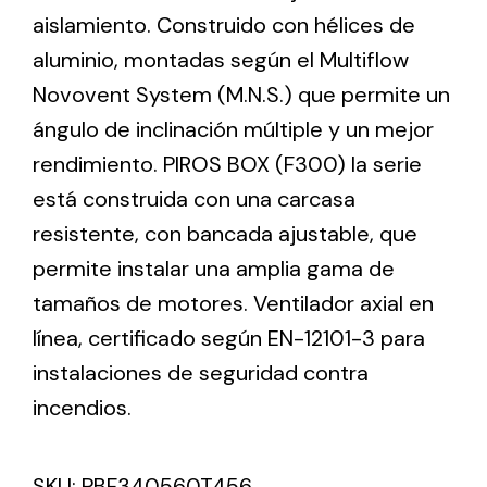
aislamiento. Construido con hélices de
aluminio, montadas según el Multiflow
Ventilation
Novovent System (M.N.S.) que permite un
The incorporation of Novovent into the group
ángulo de inclinación múltiple y un mejor
meant a greater offer of ventilation products for
different uses
rendimiento. PIROS BOX (F300) la serie
está construida con una carcasa
resistente, con bancada ajustable, que
permite instalar una amplia gama de
tamaños de motores. Ventilador axial en
Iluminación Solar
línea, certificado según EN-12101-3 para
instalaciones de seguridad contra
Variedad de soluciones solares para todo tipo
de necesidades.
incendios.
SKU:
PBF340560T456