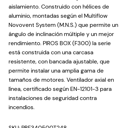
aislamiento. Construido con hélices de
aluminio, montadas según el Multiflow
Ventilation
Novovent System (M.N.S.) que permite un
The incorporation of Novovent into the group
ángulo de inclinación múltiple y un mejor
meant a greater offer of ventilation products for
different uses
rendimiento. PIROS BOX (F300) la serie
está construida con una carcasa
resistente, con bancada ajustable, que
permite instalar una amplia gama de
tamaños de motores. Ventilador axial en
Iluminación Solar
línea, certificado según EN-12101-3 para
instalaciones de seguridad contra
Variedad de soluciones solares para todo tipo
de necesidades.
incendios.
SKU:
PBF340500T248