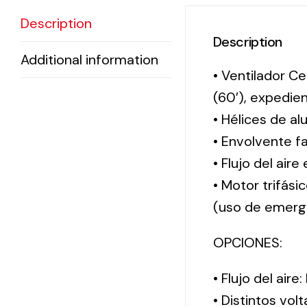
Description
Description
Additional information
• Ventilador Ce
(60′), expedi
• Hélices de al
• Envolvente f
• Flujo del aire
• Motor trifási
(uso de emerg
OPCIONES:
• Flujo del aire
• Distintos vol