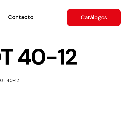
Contacto
Catálogos
T 40-12
ón
00T 40-12
a
e
.