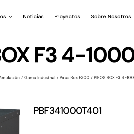
tos
Noticias
Proyectos
Sobre Nosotros
BOX F3 4-1000
nación y
Ventilación
Iluminaci
Ventilación
/
Gama Industrial
/
Piros Box F300
/
PIROS BOX F3 4-10
rial
Amplia gama de
Solar
rico
ventiladores y
Variedad de
equipos de
una gama
soluciones
PBF341000T401
ventilación
oductos de
solares par
industriales
ación y
todo tipo d
al
necesidades