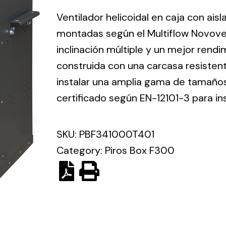
ico.
Ventilador helicoidal en caja con ais
montadas según el Multiflow Novove
Ventilation
inclinación múltiple y un mejor rend
construida con una carcasa resisten
The
Solar ligh
ting and
incorporation of
instalar una amplia gama de tamaños 
Variety of s
rical
Novovent into
certificado según EN-12101-3 para in
solutions for
the group
pment
kinds of nee
meant a greater
lete
SKU:
PBF341000T401
offer of
ons in
ventilation
Category:
Piros Box F300
ng and
products for
ical
different uses
al for
project
eed