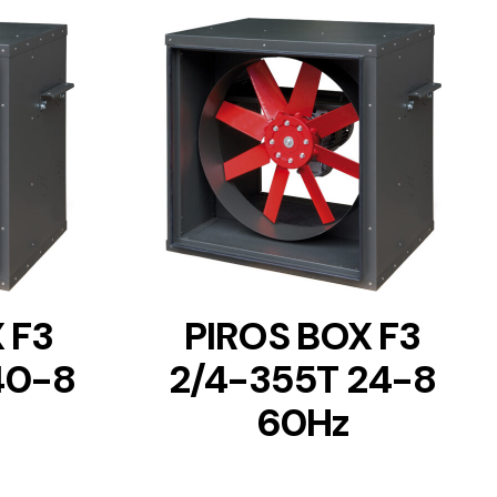
DETAILS
 F3
PIROS BOX F3
40-8
2/4-355T 24-8
60Hz