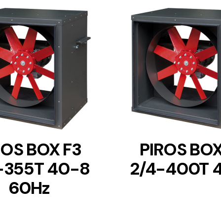
DETAILS
DETAILS
ROS BOX F3
PIROS BOX
-355T 40-8
2/4-400T 
60Hz