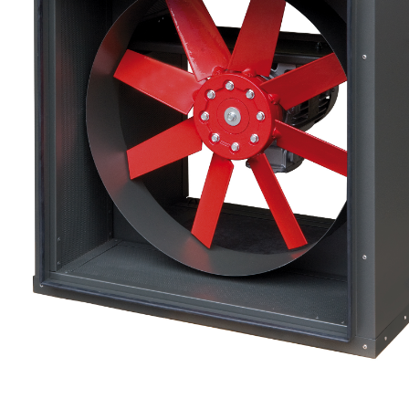
eléctr
Ligh
Elect
Equi
Comp
soluti
lighti
electr
materi
each 
and n