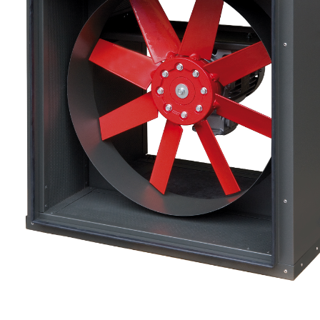
eléctr
Ligh
Elect
Equi
Comp
soluti
lighti
electr
materi
each 
and n