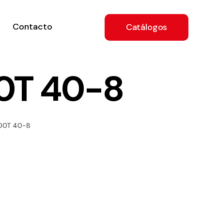
Contacto
Catálogos
0T 40-8
ón
500T 40-8
a
e
.