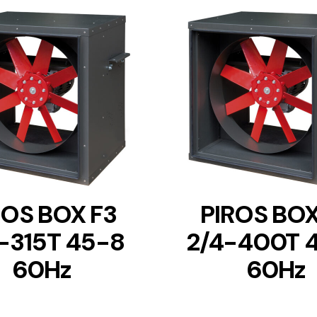
DETAILS
DETAILS
ROS BOX F3
PIROS BOX
-315T 45-8
2/4-400T 
60Hz
60Hz