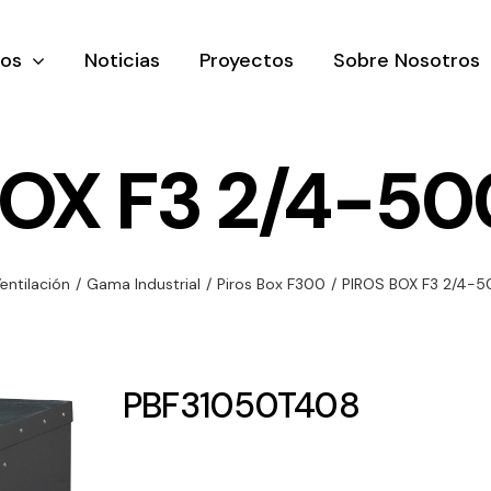
tos
Noticias
Proyectos
Sobre Nosotros
BOX F3 2/4-50
nación y
Ventilación
Iluminaci
entilación
/
Gama Industrial
/
Piros Box F300
/
PIROS BOX F3 2/4-
rial
Amplia gama de
Solar
rico
ventiladores y
Variedad de
equipos de
una gama
soluciones
PBF31050T408
ventilación
oductos de
solares par
industriales
ación y
todo tipo d
al
necesidades