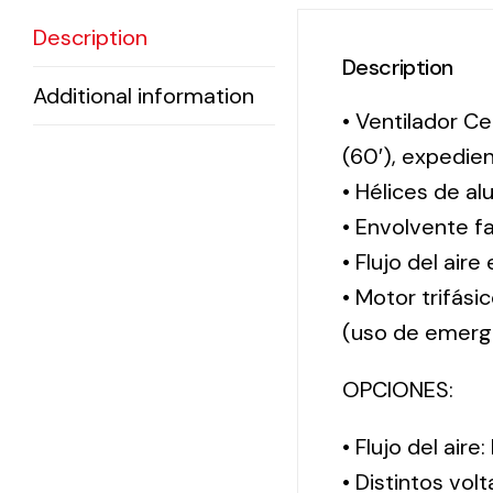
Description
Description
Additional information
• Ventilador Ce
(60′), expedi
• Hélices de al
• Envolvente f
• Flujo del aire
• Motor trifási
(uso de emerg
OPCIONES:
• Flujo del aire
• Distintos vol