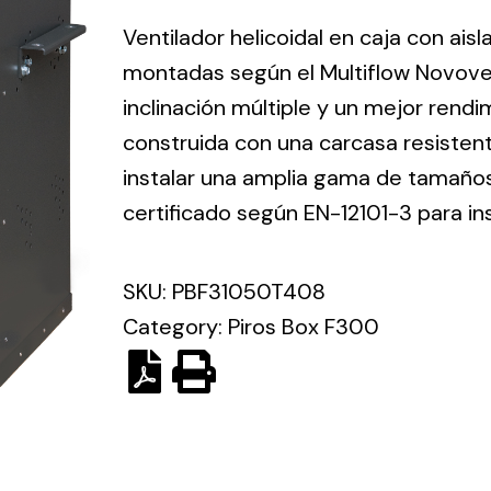
ico.
Ventilador helicoidal en caja con ais
montadas según el Multiflow Novove
Ventilation
inclinación múltiple y un mejor rend
construida con una carcasa resisten
The
Solar ligh
ting and
incorporation of
instalar una amplia gama de tamaños 
Variety of s
rical
Novovent into
certificado según EN-12101-3 para in
solutions for
the group
pment
kinds of nee
meant a greater
lete
SKU:
PBF31050T408
offer of
ons in
ventilation
Category:
Piros Box F300
ng and
products for
ical
different uses
al for
project
eed