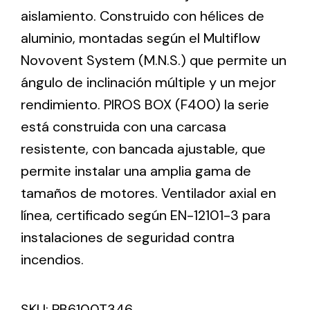
aislamiento. Construido con hélices de
aluminio, montadas según el Multiflow
Ventilation
Novovent System (M.N.S.) que permite un
The incorporation of Novovent into the group
ángulo de inclinación múltiple y un mejor
meant a greater offer of ventilation products for
different uses
rendimiento. PIROS BOX (F400) la serie
está construida con una carcasa
resistente, con bancada ajustable, que
permite instalar una amplia gama de
tamaños de motores. Ventilador axial en
Iluminación Solar
línea, certificado según EN-12101-3 para
instalaciones de seguridad contra
Variedad de soluciones solares para todo tipo
de necesidades.
incendios.
SKU:
PB6100T346