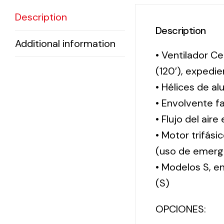
Description
Description
Additional information
• Ventilador Ce
(120′), exped
• Hélices de al
• Envolvente f
• Flujo del aire
• Motor trifási
(uso de emerg
• Modelos S, 
(S)
OPCIONES: