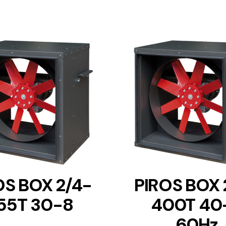
DETAILS
DETAILS
OS BOX 2/4-
PIROS BOX 
55T 30-8
400T 40
60Hz