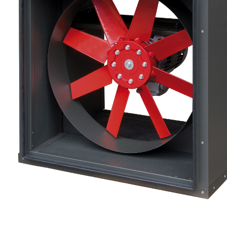
eléctr
Ligh
Elect
Equi
Comp
soluti
lighti
electr
materi
each 
and n