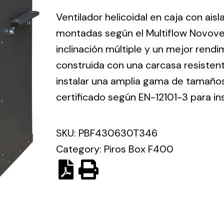
ico.
Ventilador helicoidal en caja con ais
montadas según el Multiflow Novove
Ventilation
inclinación múltiple y un mejor rend
construida con una carcasa resisten
The
Solar ligh
ting and
incorporation of
instalar una amplia gama de tamaños 
Variety of s
rical
Novovent into
certificado según EN-12101-3 para in
solutions for
the group
pment
kinds of nee
meant a greater
lete
SKU:
PBF430630T346
offer of
ons in
ventilation
Category:
Piros Box F400
ng and
products for
ical
different uses
al for
project
eed