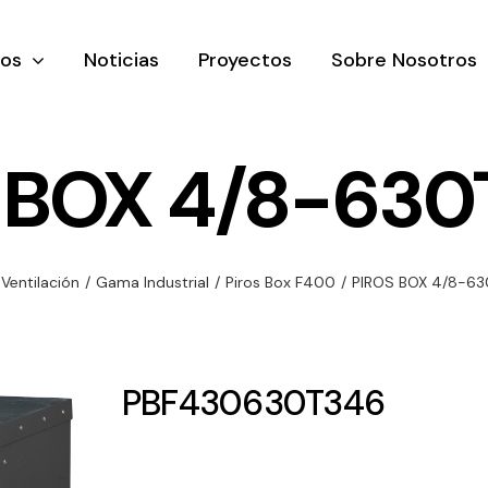
tos
Noticias
Proyectos
Sobre Nosotros
 BOX 4/8-630
nación y
Ventilación
Iluminaci
Ventilación
/
Gama Industrial
/
Piros Box F400
/
PIROS BOX 4/8-63
rial
Amplia gama de
Solar
rico
ventiladores y
Variedad de
equipos de
una gama
soluciones
PBF430630T346
ventilación
oductos de
solares par
industriales
ación y
todo tipo d
al
necesidades