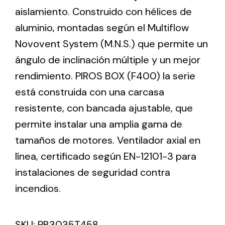
aislamiento. Construido con hélices de
aluminio, montadas según el Multiflow
Ventilation
Novovent System (M.N.S.) que permite un
The incorporation of Novovent into the group
ángulo de inclinación múltiple y un mejor
meant a greater offer of ventilation products for
different uses
rendimiento. PIROS BOX (F400) la serie
está construida con una carcasa
resistente, con bancada ajustable, que
permite instalar una amplia gama de
tamaños de motores. Ventilador axial en
Iluminación Solar
línea, certificado según EN-12101-3 para
instalaciones de seguridad contra
Variedad de soluciones solares para todo tipo
de necesidades.
incendios.
SKU:
PB3035T458