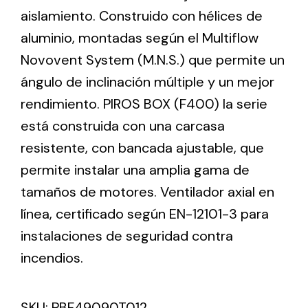
aislamiento. Construido con hélices de
aluminio, montadas según el Multiflow
Ventilation
Novovent System (M.N.S.) que permite un
The incorporation of Novovent into the group
ángulo de inclinación múltiple y un mejor
meant a greater offer of ventilation products for
different uses
rendimiento. PIROS BOX (F400) la serie
está construida con una carcasa
resistente, con bancada ajustable, que
permite instalar una amplia gama de
tamaños de motores. Ventilador axial en
Iluminación Solar
línea, certificado según EN-12101-3 para
instalaciones de seguridad contra
Variedad de soluciones solares para todo tipo
de necesidades.
incendios.
SKU:
PBF49090T012