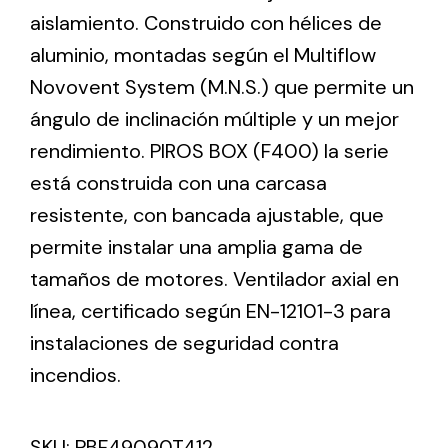
aislamiento. Construido con hélices de
aluminio, montadas según el Multiflow
Ventilation
Novovent System (M.N.S.) que permite un
The incorporation of Novovent into the group
ángulo de inclinación múltiple y un mejor
meant a greater offer of ventilation products for
different uses
rendimiento. PIROS BOX (F400) la serie
está construida con una carcasa
resistente, con bancada ajustable, que
permite instalar una amplia gama de
tamaños de motores. Ventilador axial en
Iluminación Solar
línea, certificado según EN-12101-3 para
instalaciones de seguridad contra
Variedad de soluciones solares para todo tipo
de necesidades.
incendios.
SKU:
PBF49090T412