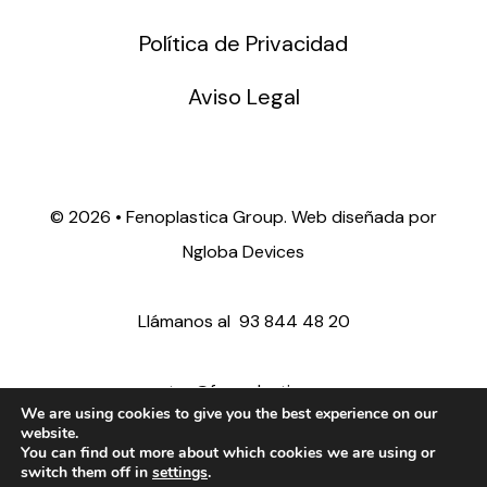
Política de Privacidad
Aviso Legal
©
2026 • Fenoplastica Group. Web diseñada por
Ngloba Devices
Llámanos al
93 844 48 20
ventas@fenoplastica.com
We are using cookies to give you the best experience on our
website.
You can find out more about which cookies we are using or
export@fenoplastica.com
switch them off in
settings
.