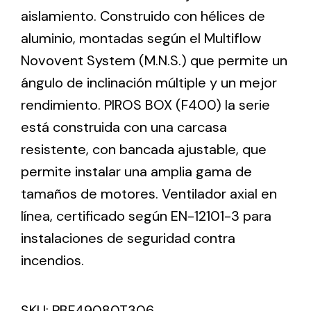
aislamiento. Construido con hélices de
aluminio, montadas según el Multiflow
Ventilation
Novovent System (M.N.S.) que permite un
The incorporation of Novovent into the group
ángulo de inclinación múltiple y un mejor
meant a greater offer of ventilation products for
different uses
rendimiento. PIROS BOX (F400) la serie
está construida con una carcasa
resistente, con bancada ajustable, que
permite instalar una amplia gama de
tamaños de motores. Ventilador axial en
Iluminación Solar
línea, certificado según EN-12101-3 para
instalaciones de seguridad contra
Variedad de soluciones solares para todo tipo
de necesidades.
incendios.
SKU:
PBF49080T306